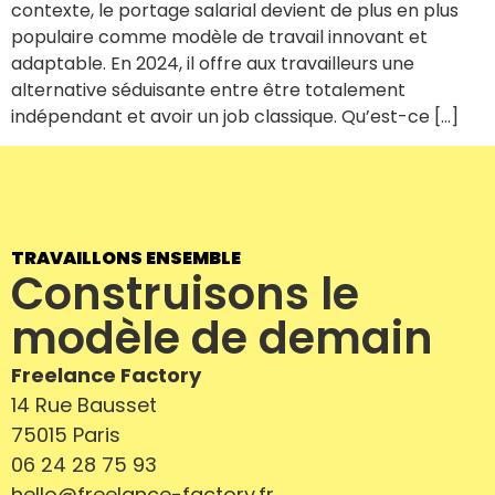
contexte, le portage salarial devient de plus en plus
populaire comme modèle de travail innovant et
adaptable. En 2024, il offre aux travailleurs une
Je trouve un
alternative séduisante entre être totalement
01.
indépendant et avoir un job classique. Qu’est-ce […]
consultant
Nos offres de missions
02.
TRAVAILLONS ENSEMBLE
Portage salarial
Construisons le
03.
modèle de demain
Nos partenaires
04.
Freelance Factory
14 Rue Bausset
Qui sommes-nous ?
05.
75015 Paris
06 24 28 75 93
Contact
06.
hello@freelance-factory.fr