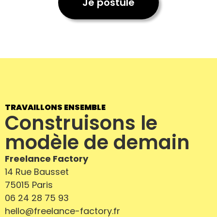
Je postule
Je trouve un
01.
consultant
Nos offres de missions
02.
TRAVAILLONS ENSEMBLE
Portage salarial
Construisons le
03.
modèle de demain
Nos partenaires
04.
Freelance Factory
14 Rue Bausset
Qui sommes-nous ?
05.
75015 Paris
06 24 28 75 93
Contact
06.
hello@freelance-factory.fr