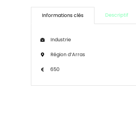
Descriptif
Informations clés
Industrie
Région d’Arras
650
Je trouve un consultant
01.
Nos offres de missions
02.
Portage salarial
03.