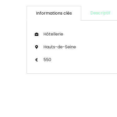
Descriptif
Informations clés
Hôtellerie
Hauts-de-Seine
550
Je trouve un consultant
01.
Nos offres de missions
02.
Portage salarial
03.