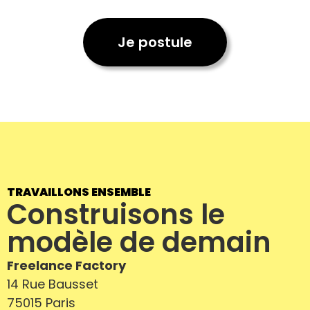
Je postule
Je trouve un
01.
consultant
Nos offres de missions
02.
Portage salarial
03.
TRAVAILLONS ENSEMBLE
Construisons le
Nos partenaires
modèle de demain
04.
Freelance Factory
Qui sommes-nous ?
05.
14 Rue Bausset
75015 Paris