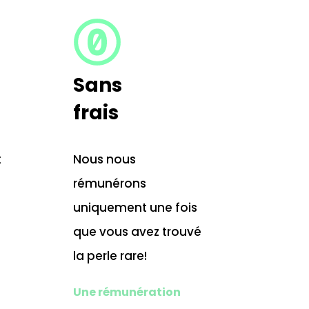
Sans
frais
t
Nous nous
rémunérons
uniquement une fois
TÉLÉPHONE :
que vous avez trouvé
+33(0)6 24 28 75 93
la perle rare!
ADRESSE :
14 rue Bausset 75015 Paris
Une rémunération