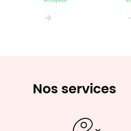
et rapide
v
Nos partenaires
04.
Qui sommes-nous ?
05.
Contact
06.
Nos services