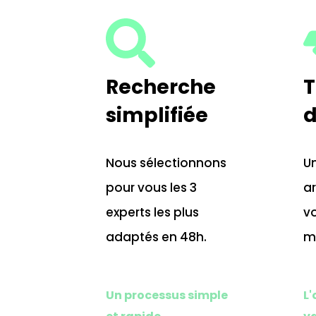
Recherche
T
simplifiée
d
Nous sélectionnons
Un
pour vous les 3
ar
Je trouve un consultant
01.
experts les plus
vo
adaptés en 48h.
mi
Nos offres de missions
02.
Portage salarial
03.
Un processus simple
L'