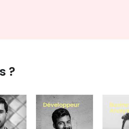
s ?
peur
Business
Projec
Analyst
Manag