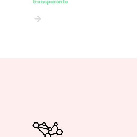
transparente
EMAIL :
hello@freelance-factory.fr